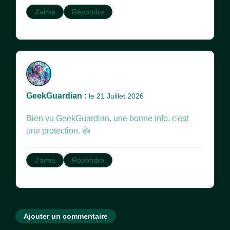
J'aime
Répondre
GeekGuardian :
le 21 Juillet 2026
Bien vu GeekGuardian, une bonne info, c'est
une protection. 👍
J'aime
Répondre
Ajouter un commentaire