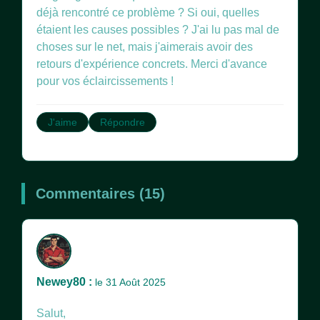
déjà rencontré ce problème ? Si oui, quelles
étaient les causes possibles ? J'ai lu pas mal de
choses sur le net, mais j'aimerais avoir des
retours d'expérience concrets. Merci d'avance
pour vos éclaircissements !
J'aime
Répondre
Commentaires (15)
Newey80 :
le 31 Août 2025
Salut,