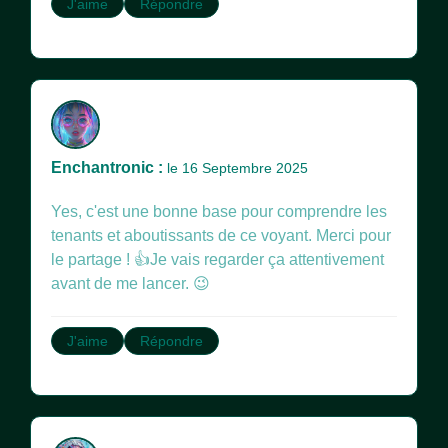
J'aime
Répondre
Enchantronic :
le 16 Septembre 2025
Yes, c'est une bonne base pour comprendre les
tenants et aboutissants de ce voyant. Merci pour
le partage ! 👍Je vais regarder ça attentivement
avant de me lancer. 😉
J'aime
Répondre