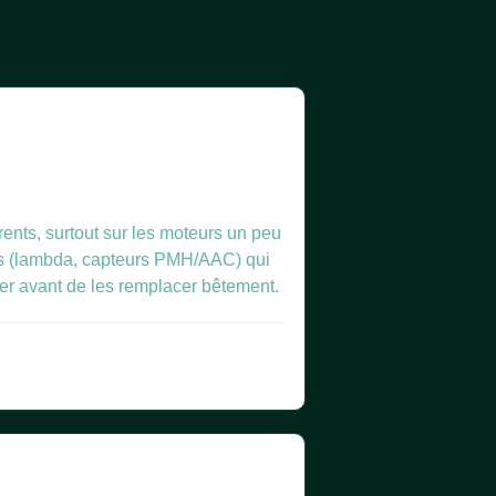
rents, surtout sur les moteurs un peu
ndes (lambda, capteurs PMH/AAC) qui
ter avant de les remplacer bêtement.