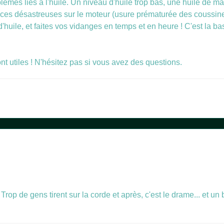
roblèmes liés à l'huile. Un niveau d'huile trop bas, une huile de m
ces désastreuses sur le moteur (usure prématurée des coussinets
'huile, et faites vos vidanges en temps et en heure ! C'est la ba
t utiles ! N'hésitez pas si vous avez des questions.
. Trop de gens tirent sur la corde et après, c'est le drame... et u