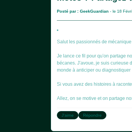
Posté par :
GeekGuardian
- le 18 Févr
Salut les passionnés de mécanique !
Je lance ce fil pour qu'on partage n
bécanes. J'avoue, je suis curieuse d
monde à anticiper ou diagnostiquer 
Si vous avez des histoires à racont
Allez, on se motive et on partage n
J'aime
Répondre