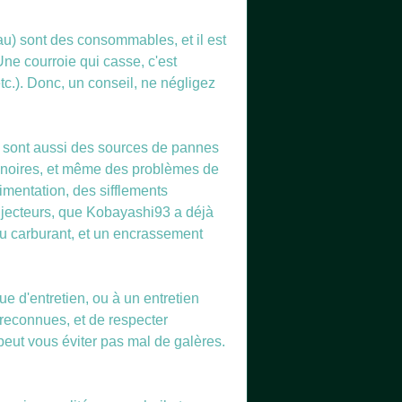
 eau) sont des consommables, et il est
ne courroie qui casse, c'est
.). Donc, un conseil, ne négligez
s sont aussi des sources de pannes
 noires, et même des problèmes de
imentation, des sifflements
 injecteurs, que Kobayashi93 a déjà
du carburant, et un encrassement
 d'entretien, ou à un entretien
 reconnues, et de respecter
peut vous éviter pas mal de galères.