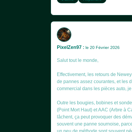
PixelZen97 :
le 20 Février 2026
Salut tout le monde,
Effectivement, les retours de Newey
de pannes assez courantes, et les d
commercial dans les pièces auto, je
Outre les bougies, bobines et sond
(Point Mort Haut) et AAC (Arbre à C
lâchent, ça peut provoquer des déma
souvent une panne sournoise, parce q
un peu de méthode sont souvent néce