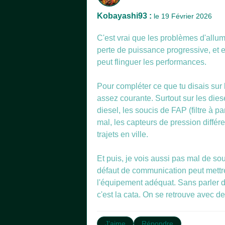
Kobayashi93 :
le 19 Février 2026
C'est vrai que les problèmes d'allum
perte de puissance progressive, et e
peut flinguer les performances.
Pour compléter ce que tu disais sur
assez courante. Surtout sur les dies
diesel, les soucis de FAP (filtre à 
mal, les capteurs de pression différe
trajets en ville.
Et puis, je vois aussi pas mal de so
défaut de communication peut mettre 
l'équipement adéquat. Sans parler de
J'aime
Répondre