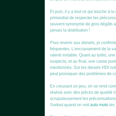
Et puis, il y a tout ce qui touche à l
primordial de respecter les préconi
souvent synonyme de gros dégâts au
jamais la distribution !
Pour revenir aux diesels, je confir
fréquentes. L'encrassement de la 
ralenti instable. Quant au turbo, un
suspects, et au final, une casse pure
mentionnés. Sur les diesels HDI not
peut provoquer des problèmes de co
En creusant un peu, on se rend com
réalisé avec des pièces de qualité m
scrupuleusement les préconisations d
Surtout quand on voit
auto moto
les 