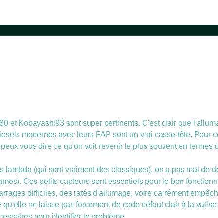
80 et Kobayashi93 sont super pertinents. C'est clair que l'allu
iesels modernes avec leurs FAP sont un vrai casse-tête. Pour c
 peux vous dire ce qu'on voit revenir le plus souvent en terme
es lambda (qui sont vraiment des classiques), on a pas mal d
ames). Ces petits capteurs sont essentiels pour le bon fonction
rrages difficiles, des ratés d'allumage, voire carrément empêch
u'elle ne laisse pas forcément de code défaut clair à la valise
ssaires pour identifier le problème.