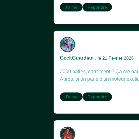
J'aime
Répondre
GeekGuardian :
le 21 Février 2026
3000 balles, carrément ? Ça me para
Après, si on parle d'un moteur exotiq
J'aime
Répondre