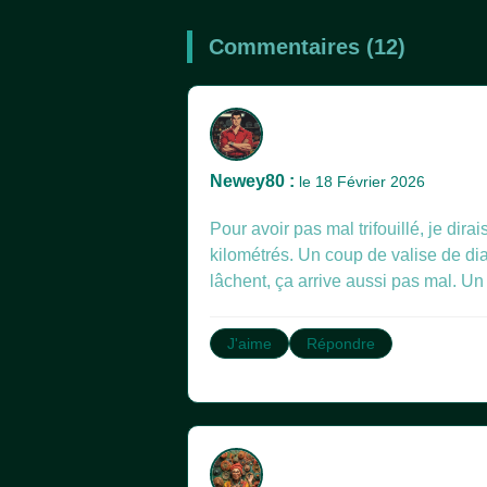
Commentaires (12)
Newey80 :
le 18 Février 2026
Pour avoir pas mal trifouillé, je dir
kilométrés. Un coup de valise de dia
lâchent, ça arrive aussi pas mal. Un
J'aime
Répondre