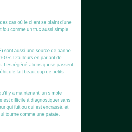
es cas où le client se plaint d'une
est fou comme un truc aussi simple
AF) sont aussi une source de panne
d'EGR. D'ailleurs en parlant de
ns. Les régénérations qui se passent
véhicule fait beaucoup de petits
qu'il y a maintenant, un simple
 est difficile à diagnostiquer sans
r qui fuit ou qui est encrassé, et