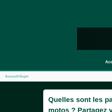
Acc
Accueil
>
Sujet
Quelles sont les p
motos ? Partagez 