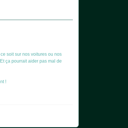
 ce soit sur nos voitures ou nos
 Et ça pourrait aider pas mal de
nt !