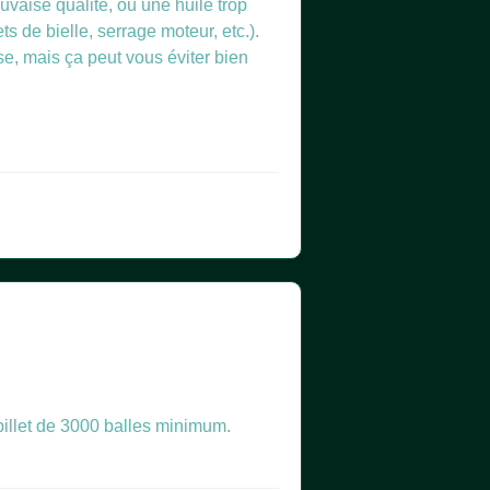
auvaise qualité, ou une huile trop
 de bielle, serrage moteur, etc.).
se, mais ça peut vous éviter bien
n billet de 3000 balles minimum.