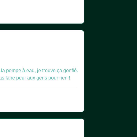
la pompe à eau, je trouve ça gonflé.
as faire peur aux gens pour rien !