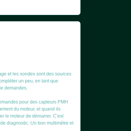
mage et les sondes sont des sources
ompléter un peu, en tant que
s de demandes.
e demandes pour des capteurs PMH
nement du moteur, et quand ils
er le moteur de démarrer. C'est
 de diagnostic. Un bon multimètre et