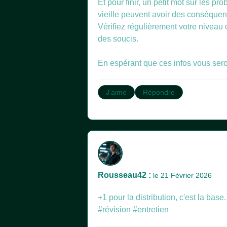
Et pour finir, un petit mot sur les p
vieille peuvent avoir des conséquen
Vérifiez régulièrement votre niveau d
des soucis.
En espérant que ces infos vous seron
J'aime
Répondre
Rousseau42 :
le 21 Février 2026
+1 pour la distribution, c'est la base
#révision #entretien