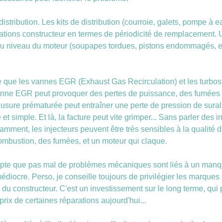
a distribution. Les kits de distribution (courroie, galets, pompe à
sations constructeur en termes de périodicité de remplacement. U
 niveau du moteur (soupapes tordues, pistons endommagés, etc
me que les vannes EGR (Exhaust Gas Recirculation) et les turbo
vanne EGR peut provoquer des pertes de puissance, des fumées
e usure prématurée peut entraîner une perte de pression de sural
 et simple. Et là, la facture peut vite grimper... Sans parler des
amment, les injecteurs peuvent être très sensibles à la qualité 
mbustion, des fumées, et un moteur qui claque.
pte que pas mal de problèmes mécaniques sont liés à un manque
édiocre. Perso, je conseille toujours de privilégier les marques
u constructeur. C'est un investissement sur le long terme, qui 
prix de certaines réparations aujourd'hui...