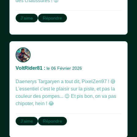
des chaussures ! 😜
J'aime
Répondre
VoltRider81 :
le 06 Février 2026
Daenerys Targaryen a tout dit, PixelZen97 ! 😅
L'essentiel c'est le plaisir sur la piste, et pas la
couleur des pompes... 😉 Et pis bon, on va pas
chipoter, hein ! 😂
J'aime
Répondre