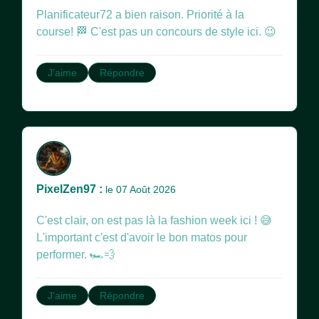
Planificateur72 a bien raison. Priorité à la
course! 🏁 C'est pas un concours de style ici. 😉
J'aime
Répondre
PixelZen97 :
le 07 Août 2026
C'est clair, on est pas là la fashion week ici ! 😅
L'important c'est d'avoir le bon matos pour
performer. 🏎️💨
J'aime
Répondre