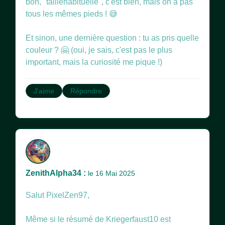
bon, "taillehabituelle", c'est bien, mais on a pas
tous les mêmes pieds ! 😅
Et sinon, une dernière question : tu as pris quelle
couleur ? 🤗 (oui, je sais, c'est pas le plus
important, mais la curiosité me pique !)
J'aime
Répondre
ZenithAlpha34 :
le 16 Mai 2025
Salut PixelZen97,
Même si le résumé de Kriegerfaust10 est