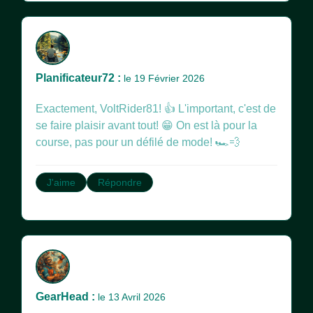
Planificateur72 :
le 19 Février 2026
Exactement, VoltRider81! 👍 L'important, c'est de
se faire plaisir avant tout! 😁 On est là pour la
course, pas pour un défilé de mode! 🏎️💨
J'aime
Répondre
GearHead :
le 13 Avril 2026