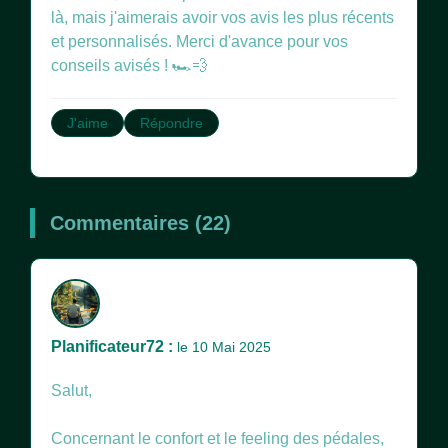
là, mais j'aimerais avoir vos avis les plus récents
et personnalisés. Merci d'avance pour vos
conseils avisés ! 🏎️💨
J'aime
Répondre
Commentaires (22)
Planificateur72 :
le 10 Mai 2025
Salut,
Concernant le confort et le feeling des pédales,