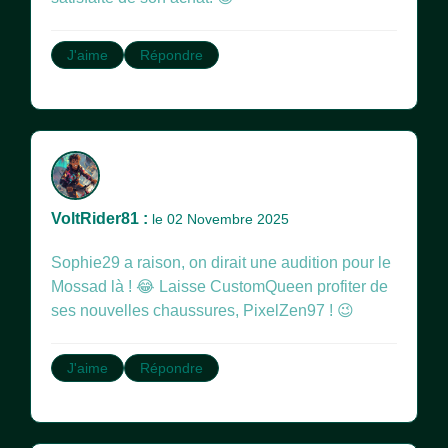
J'aime
Répondre
VoltRider81 :
le 02 Novembre 2025
Sophie29 a raison, on dirait une audition pour le
Mossad là ! 😂 Laisse CustomQueen profiter de
ses nouvelles chaussures, PixelZen97 ! 😉
J'aime
Répondre