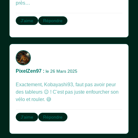
près…
J'aime
Répondre
PixelZen97 :
le 26 Mars 2025
Exactement, Kobayashi93, faut pas avoir peur
des tableurs 😉 ! C'est pas juste enfourcher son
vélo et rouler. 😅
J'aime
Répondre