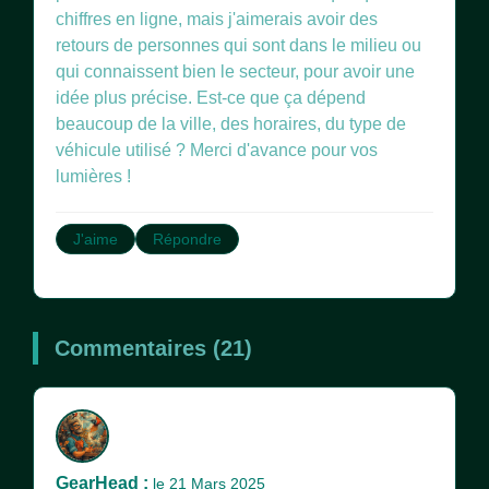
chiffres en ligne, mais j'aimerais avoir des
retours de personnes qui sont dans le milieu ou
qui connaissent bien le secteur, pour avoir une
idée plus précise. Est-ce que ça dépend
beaucoup de la ville, des horaires, du type de
véhicule utilisé ? Merci d'avance pour vos
lumières !
J'aime
Répondre
Commentaires (21)
GearHead :
le 21 Mars 2025