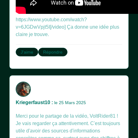
https://www.youtube.com/watch?
v=6JGDwVpjt5I[/video] Ça donne une idée plus
claire je trouve.
J'aime
Répondre
Kriegerfaust10 :
le 25 Mars 2025
Merci pour le partage de la vidéo, VoltRider81 !
Je vais regarder ça attentivement. C'est toujours
utile d'avoir des sources d'informations