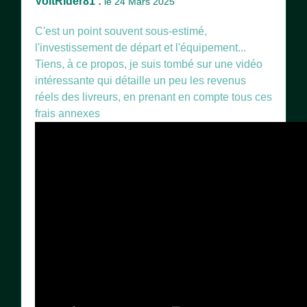
VoltRider81 :
le 24 Mars 2025
C'est un point souvent sous-estimé,
l'investissement de départ et l'équipement...
Tiens, à ce propos, je suis tombé sur une vidéo
intéressante qui détaille un peu les revenus
réels des livreurs, en prenant en compte tous ces
frais annexes