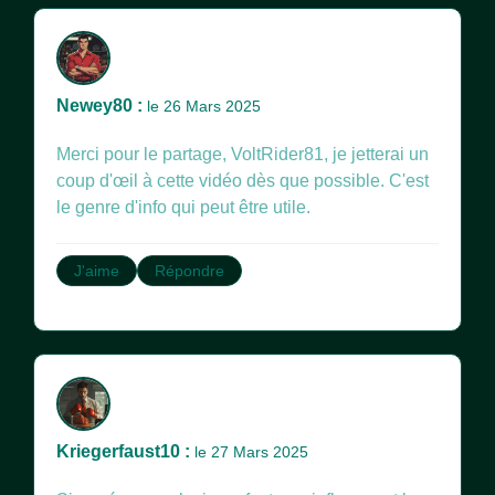
Newey80 :
le 26 Mars 2025
Merci pour le partage, VoltRider81, je jetterai un
coup d'œil à cette vidéo dès que possible. C'est
le genre d'info qui peut être utile.
J'aime
Répondre
Kriegerfaust10 :
le 27 Mars 2025