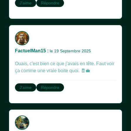
J'aime
Répondre
FactuelMan15 :
le 19 Septembre 2025
Ouais, c'est bien ce que j'avais en tête. Faut voir
ça comme une vraie boite quoi. 🧾💼
J'aime
Répondre