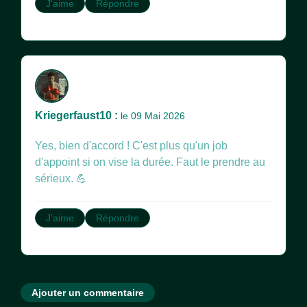
J'aime
Répondre
Kriegerfaust10 :
le 09 Mai 2026
Yes, bien d'accord ! C'est plus qu'un job
d'appoint si on vise la durée. Faut le prendre au
sérieux. 💪
J'aime
Répondre
Ajouter un commentaire