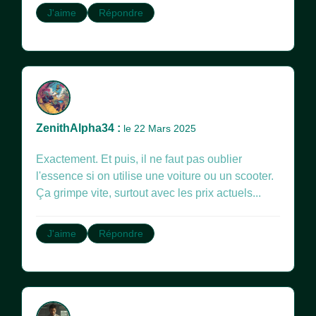
J'aime
Répondre
ZenithAlpha34 :
le 22 Mars 2025
Exactement. Et puis, il ne faut pas oublier
l'essence si on utilise une voiture ou un scooter.
Ça grimpe vite, surtout avec les prix actuels...
J'aime
Répondre