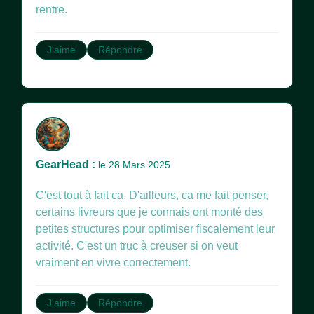
rentre.
J'aime
Répondre
GearHead :
le 28 Mars 2025
C'est tout à fait ca. D'ailleurs, ca me fait penser,
certains livreurs que je connais ont monté des
petites structures pour optimiser fiscalement leur
activité. C'est un truc à creuser si on veut
vraiment en vivre correctement.
J'aime
Répondre